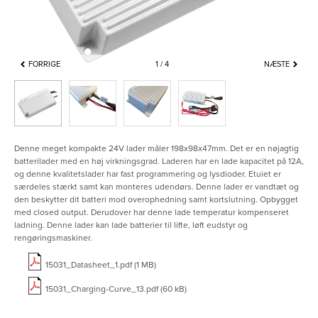
FORRIGE
1
4
NÆSTE
Denne meget kompakte 24V lader måler 198x98x47mm. Det er en nøjagtig
batterilader med en høj virkningsgrad. Laderen har en lade kapacitet på 12A,
og denne kvalitetslader har fast programmering og lysdioder. Etuiet er
særdeles stærkt samt kan monteres udendørs. Denne lader er vandtæt og
den beskytter dit batteri mod overophedning samt kortslutning. Opbygget
med closed output. Derudover har denne lade temperatur kompenseret
ladning. Denne lader kan lade batterier til lifte, løft eudstyr og
rengøringsmaskiner.
15031_Datasheet_1.pdf (1 MB)
15031_Charging-Curve_13.pdf (60 kB)