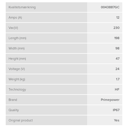
Kvalitetsmærkning
0043887GC
Amps (A)
12
Vac(V)
230
Length (mm)
198
Width (mm)
98
Height (mm)
47
Voltage (V)
24
Weight (kg)
1.7
Technology
HF
Brand
Primepower
Quality
IP67
Original product
Yes