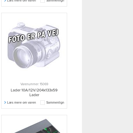
Læs mere om varen
Sammenlign
Varenummer: 15069
Lader 10A/12V/204x133x59
Lader
Læs mere om varen
Sammenlign