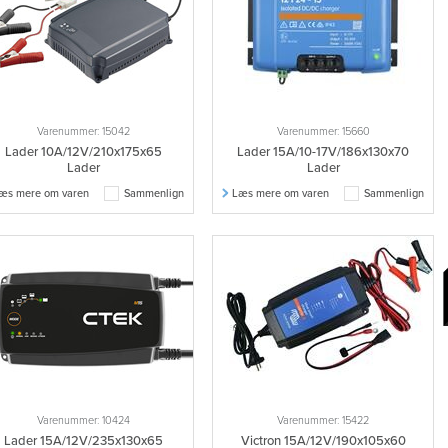
Varenummer: 15042
Varenummer: 15660
Lader 10A/12V/210x175x65
Lader 15A/10-17V/186x130x70
Lader
Lader
æs mere om varen
Sammenlign
Læs mere om varen
Sammenlign
Varenummer: 10424
Varenummer: 15422
Lader 15A/12V/235x130x65
Victron 15A/12V/190x105x60