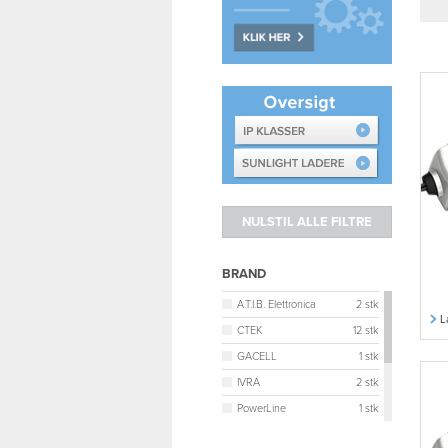
BRAND
A.T.I.B. Elettronica
2 stk
L
CTEK
12 stk
GACELL
1 stk
IVRA
2 stk
PowerLine
1 stk
TBB
1 stk