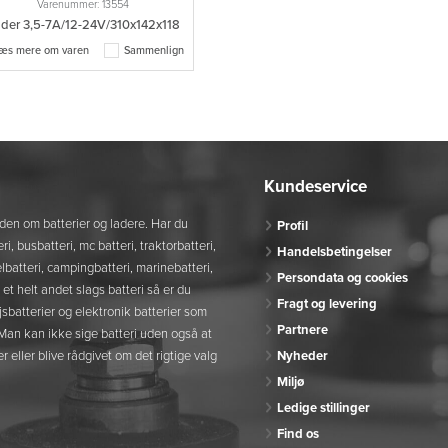
Varenummer: 13554
der 3,5-7A/12-24V/310x142x118
æs mere om varen
Sammenlign
Kundeservice
den om batterier og ladere. Har du
Profil
eri, busbatteri, mc batteri, traktorbatteri,
Handelsbetingelser
ykelbatteri, campingbatteri, marinebatteri,
Persondata og cookies
r et helt andet slags batteri så er du
Fragt og levering
jsbatterier og elektronik batterier som
Partnere
. Man kan ikke sige batteri uden også at
r eller blive rådgivet om det rigtige valg
Nyheder
Miljø
Ledige stillinger
Find os