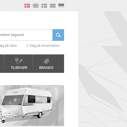
øg på data
Søg på anvendelse
TILBEHØR
BRANDS