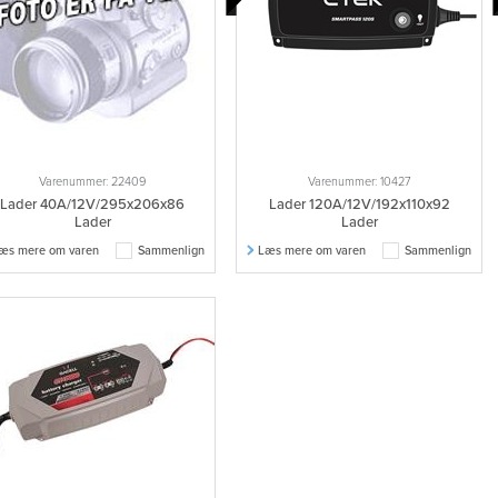
Varenummer: 22409
Varenummer: 10427
Lader 40A/12V/295x206x86
Lader 120A/12V/192x110x92
Lader
Lader
æs mere om varen
Sammenlign
Læs mere om varen
Sammenlign