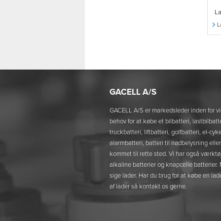
La
L
GACELL A/S
GACELL A/S er markedsleder inden for vi
behov for at købe et bilbatteri, lastbilbatt
truckbatteri, liftbatteri, golfbatteri, el-c
alarmbatteri, batteri til nødbelysning elle
kommet til rette sted. Vi har også værktø
alkaline batterier og knapcelle batterier
sige lader. Har du brug for at købe en lade
af lader så kontakt os gerne.