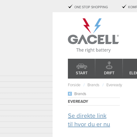
ONE STOP SHOPPING
KOMP
START
DRIFT
ELE
Forside
Brands
Eveready
Brands
EVEREADY
Se direkte link
til hvor du er nu