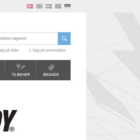
øg på data
Søg på anvendelse
TILBEHØR
BRANDS