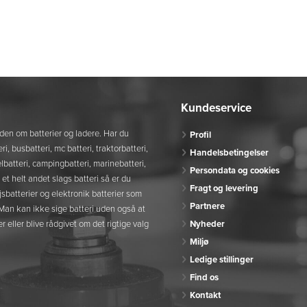
Kundeservice
den om batterier og ladere. Har du
Profil
eri, busbatteri, mc batteri, traktorbatteri,
Handelsbetingelser
ykelbatteri, campingbatteri, marinebatteri,
Persondata og cookies
r et helt andet slags batteri så er du
Fragt og levering
jsbatterier og elektronik batterier som
Partnere
. Man kan ikke sige batteri uden også at
r eller blive rådgivet om det rigtige valg
Nyheder
Miljø
Ledige stillinger
Find os
Kontakt