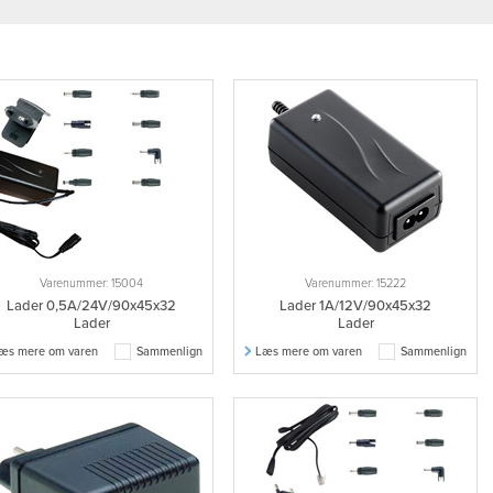
Varenummer: 15004
Varenummer: 15222
Lader 0,5A/24V/90x45x32
Lader 1A/12V/90x45x32
Lader
Lader
æs mere om varen
Sammenlign
Læs mere om varen
Sammenlign