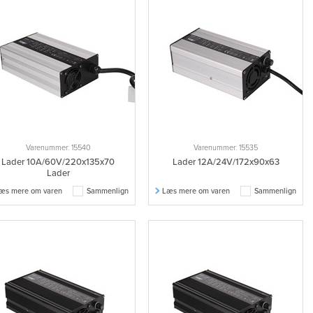
Varenummer: 15540
Varenummer: 15535
Lader 10A/60V/220x135x70
Lader 12A/24V/172x90x63
Lader
æs mere om varen
Sammenlign
Læs mere om varen
Sammenlign