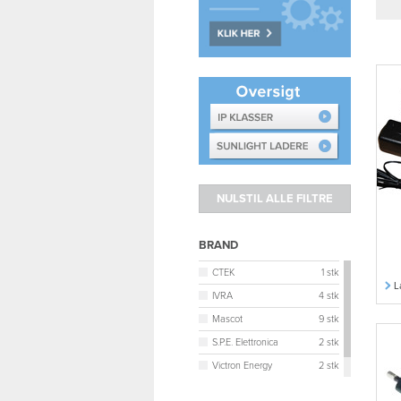
BRAND
CTEK
1 stk
L
IVRA
4 stk
Mascot
9 stk
S.P.E. Elettronica
2 stk
Victron Energy
2 stk
YEWY
23 stk