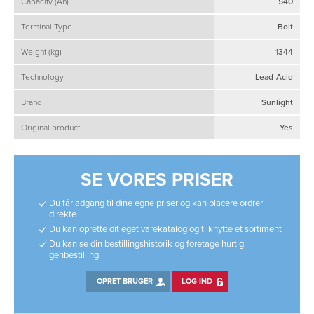
Capacity (Ah)
540
Terminal Type
Bolt
Weight (kg)
1344
Technology
Lead-Acid
Brand
Sunlight
Original product
Yes
SE VORES PRISER
Du får adgang til dine egne priser og kan placere ordrer
direkte
Du kan oprette dit eget varekatalog og tilknytte et sortiment
Du kan se din bestillingshistorik og foretage hurtig
genbestilling
OPRET BRUGER
LOG IND