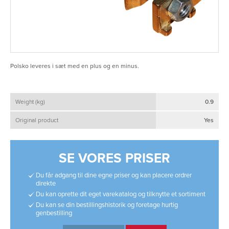
Polsko leveres i sæt med en plus og en minus.
Weight (kg)
0.9
Original product
Yes
SE VORES PRISER
Du får adgang til dine egne priser og kan placere ordrer
direkte
Du kan oprette dit eget varekatalog og tilknytte et sortiment
Du kan se din bestillingshistorik og foretage hurtig
genbestilling